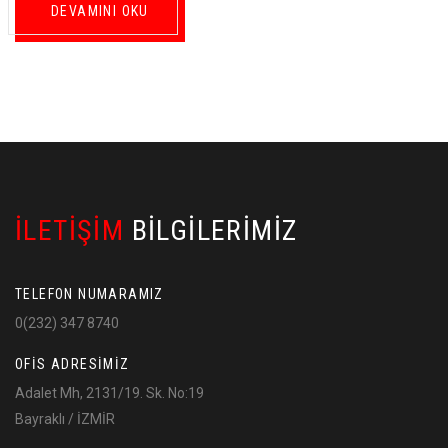
DEVAMINI OKU
İLETIŞIM
BILGILERIMIZ
TELEFON NUMARAMIZ
0(232) 347 8740
OFIS ADRESIMIZ
Adalet Mh, 2131/19. Sk. No:19
Bayraklı / İZMİR