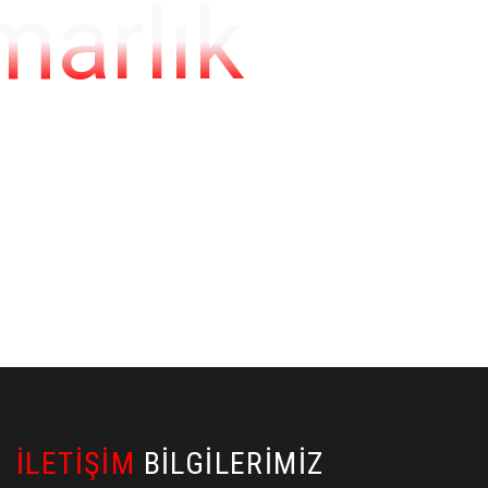
marlık
İLETIŞIM
BILGILERIMIZ